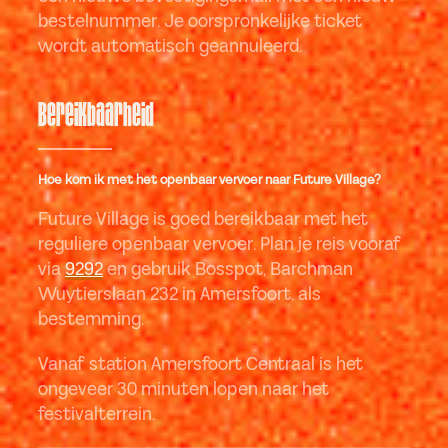
bestelnummer. Je oorspronkelijke ticket
wordt automatisch geannuleerd.
Bereikbaarheid
Hoe kom ik met het openbaar vervoer naar Future Village?
Future Village is goed bereikbaar met het
reguliere openbaar vervoer. Plan je reis vooraf
via
9292
en gebruik Bosspot, Barchman
Wuytierslaan 232 in Amersfoort, als
bestemming.
Vanaf station Amersfoort Centraal is het
ongeveer 30 minuten lopen naar het
festivalterrein.