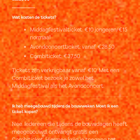
Wat kosten de tickets?
Middagfestivalticket: €10 jongeren/€15
normaal
Avondconcertticket: vanaf €28,50
Combiticket: €37,50
Tickets zijn verkrijgbaar vanaf €10. Met een
Combiticket bezoek je zowel het
Middagfestival als het Avondconcert.
Ik heb meegebouwd tijdens de bouwweken. Moet ik een
ticket kopen?
Nee. Iedereen die tijdens de bouwdagen heeft
meegebouwd, ontvangt gratis een
Combiticket. Hiermee krijg je toegang tot