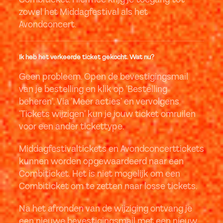
zowel het Middagfestival als het
Avondconcert.
Ik heb het verkeerde ticket gekocht. Wat nu?
Geen probleem. Open de bevestigingsmail
van je bestelling en klik op ‘Bestelling
beheren’. Via ‘Meer acties’ en vervolgens
‘Tickets wijzigen’ kun je jouw ticket omruilen
voor een ander tickettype.
Middagfestivaltickets en Avondconcerttickets
kunnen worden opgewaardeerd naar een
Combiticket. Het is niet mogelijk om een
Combiticket om te zetten naar losse tickets.
Na het afronden van de wijziging ontvang je
een nieuwe bevestigingsmail met een nieuw