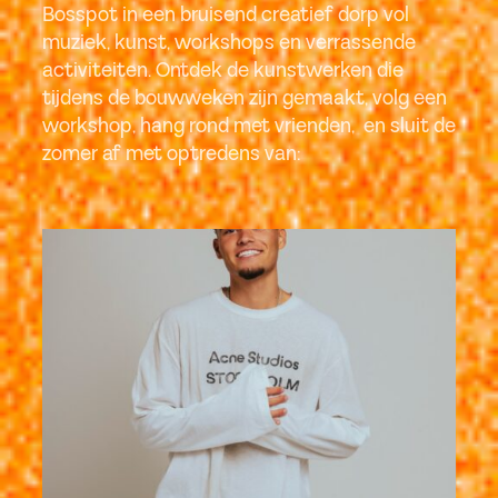
Bosspot in een bruisend creatief dorp vol
muziek, kunst, workshops en verrassende
activiteiten. Ontdek de kunstwerken die
tijdens de bouwweken zijn gemaakt, volg een
workshop, hang rond met vrienden, en sluit de
zomer af met optredens van: