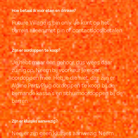
Hoe betaal ik voor eten en drinken?
Future Village is pin only. Je kunt op het
terrein alleen met pin of contactloos betalen.
Zijn er oordoppen te koop?
Je hebt maar één gehoor, dus wees daar
zuinig op. Neem bij voorkeur je eigen
oordoppen mee. Heb je die niet, dan zijn er
Alpine PartyPlug-oordoppen te koop bij de
bemande kassa’s en schuimoordoppen bij de
barren.
Zijn er kluisjes aanwezig?
Nee, er zijn geen kluisjes aanwezig. Neem