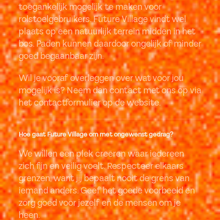
toegankelijk mogelijk te maken voor
rolstoelgebruikers. Future Village vindt wel
plaats op een natuurlijk terrein midden in het
bos. Paden kunnen daardoor ongelijk of minder
goed begaanbaar zijn.
Wil je vooraf overleggen over wat voor jou
mogelijk is? Neem dan contact met ons op via
het contactformulier op de website.
Hoe gaat Future Village om met ongewenst gedrag?
We willen een plek creëren waar iedereen
zich fijn en veilig voelt. Respecteer elkaars
grenzen, want jij bepaalt nooit de grens van
iemand anders. Geef het goede voorbeeld en
zorg goed voor jezelf en de mensen om je
heen.