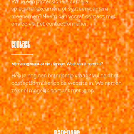
Wil je een professionele camera,
spiegelreflexcamera of systeemcamera
meenemen? Neem dan vooraf contact met
ons op via het contactformulier.
Contact
Mijn vraag staat er niet tussen. Waar kan ik terecht?
Heb je nog een brandende vraag? Vul dan het
contactformulier op de website in. We nemen
zo snel mogelijk contact met je op.