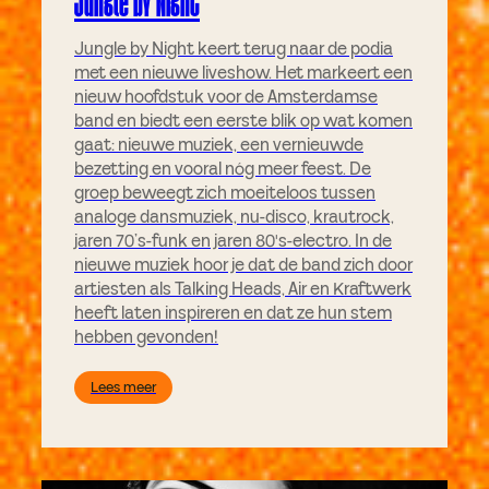
Jungle by Night
Jungle by Night keert terug naar de podia
met een nieuwe liveshow. Het markeert een
nieuw hoofdstuk voor de Amsterdamse
band en biedt een eerste blik op wat komen
gaat: nieuwe muziek, een vernieuwde
bezetting en vooral nóg meer feest. De
groep beweegt zich moeiteloos tussen
analoge dansmuziek, nu-disco, krautrock,
jaren 70’s-funk en jaren 80's-electro. In de
nieuwe muziek hoor je dat de band zich door
artiesten als Talking Heads, Air en Kraftwerk
heeft laten inspireren en dat ze hun stem
hebben gevonden!
Lees meer