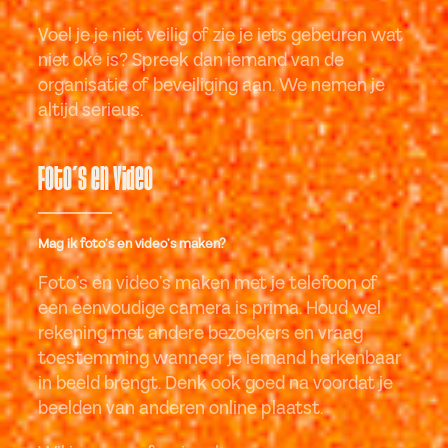
Voel je je niet veilig of zie je iets gebeuren wat
niet oké is? Spreek dan iemand van de
organisatie of beveiliging aan. We nemen je
altijd serieus.
Foto’s en video
Mag ik foto’s en video’s maken?
Foto’s en video’s maken met je telefoon of
een eenvoudige camera is prima. Houd wel
rekening met andere bezoekers en vraag
toestemming wanneer je iemand herkenbaar
in beeld brengt. Denk ook goed na voordat je
beelden van anderen online plaatst.