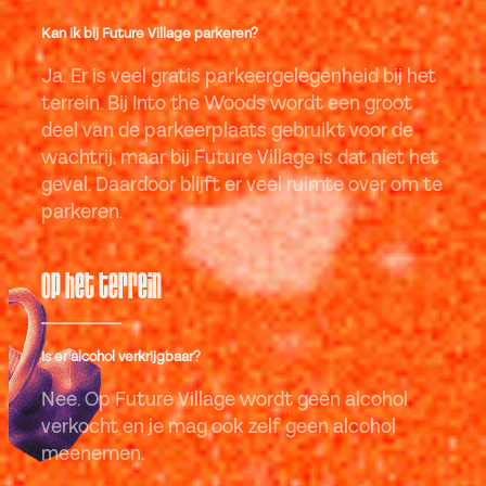
Kan ik bij Future Village parkeren?
Ja. Er is veel gratis parkeergelegenheid bij het
terrein. Bij Into the Woods wordt een groot
deel van de parkeerplaats gebruikt voor de
wachtrij, maar bij Future Village is dat niet het
geval. Daardoor blijft er veel ruimte over om te
parkeren.
Op het terrein
Is er alcohol verkrijgbaar?
Nee. Op Future Village wordt geen alcohol
verkocht en je mag ook zelf geen alcohol
meenemen.