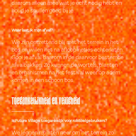
daarom alleen mee wat je echt nodig hebt en
houd je spullen goed bij je.
Waar laat ik mijn afval?
We zijn ontzettend blij met het terrein in het
bos en willen het na afloop netjes achterlaten.
Gooi je afval daarom in de daarvoor bestemde
afvalbakken. Zo kunnen de wortels, planten
en organismen na het festival weer op adem
komen in een schoon bos.
Toegankelijkheid en veiligheid
Is Future Village toegankelijk voor rolstoelgebruikers?
We leggen rijplaten neer om het terrein zo